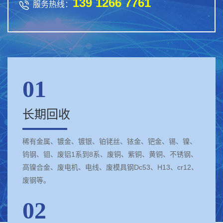
139 1266 7761

服务热线：
01
长期回收
稀有金属、镀金、镀银、铂铑丝、铱金、钯金、锡、镍、
钨钢、钼、废铝1系到8系、废铜、紫铜、黄铜、不锈钢、
高镍合金、废电机、电线、废模具钢Dc53、H13、cr12、
废钢等。
02