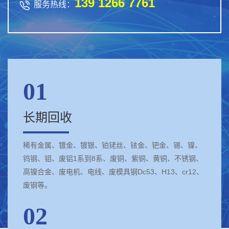
139 1266 7761

服务热线：
01
长期回收
稀有金属、镀金、镀银、铂铑丝、铱金、钯金、锡、镍、
钨钢、钼、废铝1系到8系、废铜、紫铜、黄铜、不锈钢、
高镍合金、废电机、电线、废模具钢Dc53、H13、cr12、
废钢等。
02